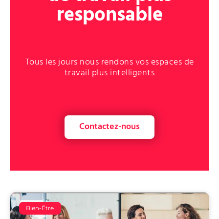
responsable
Tous les jours nous rendons vos espaces de
travail plus intelligents
Contactez-nous
Bien-Être