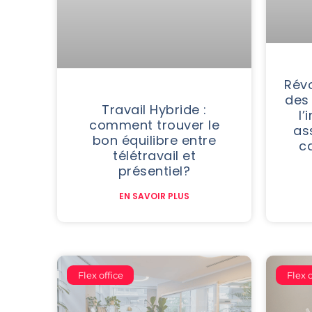
Révo
des 
Travail Hybride :
l’
comment trouver le
as
bon équilibre entre
c
télétravail et
présentiel?
EN SAVOIR PLUS
Flex office
Flex o