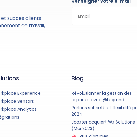
Renseigner votre e-mail
 et succès clients
nnement de travail,
lutions
Blog
rkplace Experience
Révolutionner la gestion des
espaces avec @Legrand
rkplace Sensors
Parlons sobriété et flexibilité p
rkplace Analytics
2024​
égrations
Jooxter acquiert Wx Solutions
(Mai 2023)
Plus d'articles