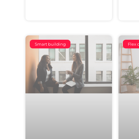
Smart building
Flex o