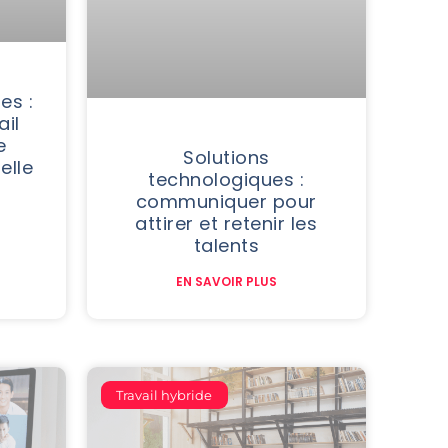
es :
ail
e
Solutions
elle
technologiques :
communiquer pour
attirer et retenir les
talents
EN SAVOIR PLUS
Travail hybride