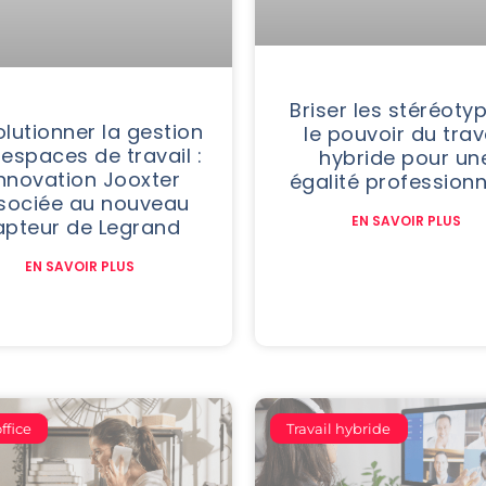
Briser les stéréotyp
lutionner la gestion
le pouvoir du trav
espaces de travail :
hybride pour un
innovation Jooxter
égalité professionn
sociée au nouveau
EN SAVOIR PLUS
apteur de Legrand
EN SAVOIR PLUS
ffice
Travail hybride