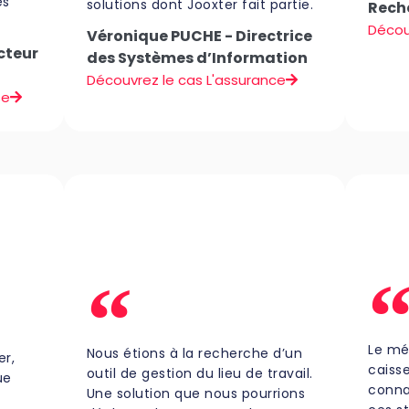
es
solutions dont Jooxter fait partie.
Rech
Décou
Véronique PUCHE - Directrice
cteur
des Systèmes d’Information
Découvrez le cas L'assurance
se
Le mét
Nous étions à la recherche d’un
er,
caiss
outil de gestion du lieu de travail.
ue
connaî
Une solution que nous pourrions