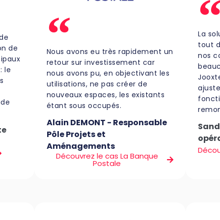
La so
 de
tout 
on de
Nous avons eu très rapidement un
nos co
cipaux
retour sur investissement car
beauc
 le
nous avons pu, en objectivant les
Jooxt
s
utilisations, ne pas créer de
ajust
nouveaux espaces, les existants
fonct
 de
étant sous occupés.
remon
Alain DEMONT - Responsable
Sandr
te
Pôle Projets et
opér
Aménagements
Décou
Découvrez le cas La Banque
Postale