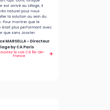
tart-ups. Donc lorsque
r est arrivé au village, il
très naturel pour nous
aller la solution au sein du
e. Pour montrer que le
ge était plus performant avec
er que sans Jooxter.
ce MARSELLA - Directeur
llage by CA Paris
ouvrez le cas CA Île-de-
France