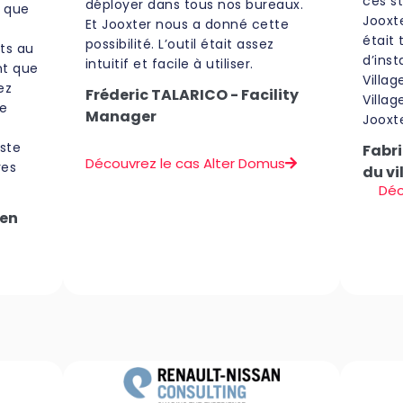
ces s
déployer dans tous nos bureaux.
e que
Jooxte
Et Jooxter nous a donné cette
était 
possibilité. L’outil était assez
ts au
d’inst
intuitif et facile à utiliser.
nt que
Villag
ez
Fréderic TALARICO - Facility
Villa
de
Manager
Jooxt
este
Fabri
Découvrez le cas Alter Domus
res
du vi
Déc
 en