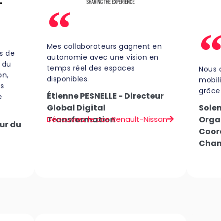
Mes collaborateurs gagnent en
ts de
autonomie avec une vision en
t du
temps réel des espaces
Nous 
on,
disponibles.
mobil
os
grâce
Étienne PESNELLE - Directeur
e
Global Digital
Solen
Transformation
Découvrez le cas Renault-Nissan
Organ
ur du
Coor
Cha