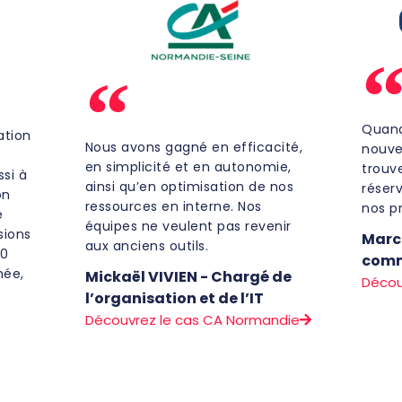
Quand
ation
Nous avons gagné en efficacité,
nouve
en simplicité et en autonomie,
trouv
si à
ainsi qu’en optimisation de nos
réserv
on
ressources en interne. Nos
nos p
e
équipes ne veulent pas revenir
sions
Marc
aux anciens outils.
00
comm
née,
Mickaël VIVIEN - Chargé de
Décou
l’organisation et de l’IT
Découvrez le cas CA Normandie