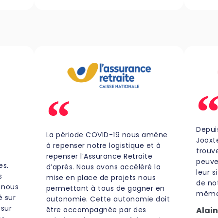
Depui
La période COVID-19 nous amène
Jooxte
à repenser notre logistique et à
trouv
repenser l’Assurance Retraite
peuve
es.
d’après. Nous avons accéléré la
leur s
s
mise en place de projets nous
de no
 nous
permettant à tous de gagner en
même 
é sur
autonomie. Cette autonomie doit
 sur
être accompagnée par des
Alai