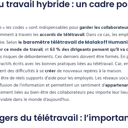
 travail hybride : un cadre pou
re « les codes » sont indispensables pour
garder
les collaborateu
tamment à travers les
accords de télétravail
. Dans ce cas, les emp
dre. Selon
le
baromètre télétravail de Malakoff Humani
r ce mode de travail
, et
63 % des dirigeants pensent qu’il va 
s risques de débordements. Ces derniers doivent être formés. En p
actifs écrits
avec les bonnes pratiques liées au télétravail. Car, en
nt des difficultés à se
créer
de nouveaux repères à la maison
.
être de réels supports d’aide pour les employés. Les
réseaux soci
ffusion de l’information
et permettent un
sentiment d’
appartena
ctement liées au
bien-être des collaborateurs
peu importe leur lieu 
e viable dans le monde d’aujourd’hui.
ers du télétravail : l’importa