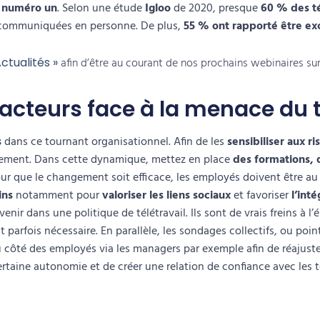
e numéro un
. Selon une étude
Igloo
de 2020, presque
60 % des té
té communiquées en personne. De plus,
55 % ont rapporté être ex
ctualités »
afin d’être au courant de nos prochains webinaires sur 
 acteurs face à la menace du t
s
dans ce tournant organisationnel. Afin de les
sensibiliser aux r
ngement. Dans cette dynamique, mettez en place
des formations, 
our que le changement soit efficace, les employés doivent être au
ins
notamment pour
valoriser les liens sociaux
et favoriser
l’int
venir dans une politique de télétravail.
Ils sont de vrais freins à l’
é
t parfois nécessaire. En parallèle, les sondages collectifs, ou poin
u côté des employés via les managers par exemple afin de réajust
ertaine
autonomie
et de créer une
relation de confiance avec les t