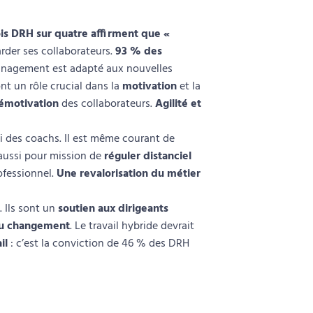
ois DRH sur quatre affirment que «
arder ses collaborateurs.
93 % des
management est adapté aux nouvelles
ont un rôle crucial dans la
motivation
et la
émotivation
des collaborateurs.
Agilité et
i des coachs. Il est même courant de
 aussi pour mission de
réguler distanciel
ofessionnel.
Une revalorisation du métier
 Ils sont un
soutien aux dirigeants
du changement
. Le travail hybride devrait
il
: c’est la conviction de 46 % des DRH