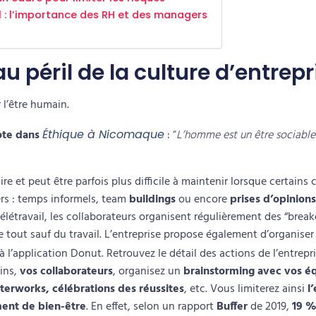
l : l’importance des RH et des managers
au péril de la culture d’entrepr
l’être humain.
ote dans
Éthique à Nicomaque
:
“
L’homme est un être sociable ;
ire et peut être parfois plus
difficile à maintenir
lorsque certains c
rs :
temps informels, team
buildings
ou encore
prises d’opinion
élétravail
, les collaborateurs organisent régulièrement des
“break
e tout sauf du travail. L’entreprise propose également d’organise
 l’
application Donut
. Retrouvez le détail des actions de l’entrepr
oins,
vos collaborateurs
, organisez un
brainstorming avec vos é
fterworks, célébrations des réussites
, etc. Vous limiterez ainsi
l
ent de bien-être
. En effet, selon un rapport
Buffer
de 2019,
19 %