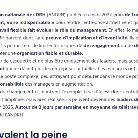
on nationale des DRH
(ANDRH) publiée en mars 2022,
plus de tr
nt, voire indispensable »
pour rendre l’entreprise attractive et g
vail flexible fait évoluer le rôle du management.
En effet, le 
 RH doivent donc faire
preuve d’implication et d’inventivité.
Ils 
 Ils permettent de limiter les risques de
désengagement
ou de
d
réer une
organisation fiable et durable.
 de casquette et ne plus être uniquement des leaders, mais auss
nt
qui ne définit plus les entreprises actuelles. Les managers ont
 ce poste complexe, peu attrayant pour débuter dans le monde pr
onsabilités
des managers en augmentation.
 du changement et montrent l’exemple. Leur rôle est donc central.
t amplifiée, mais bien réalisée, ils peuvent devenir des
leaders 
on 2025.
Autour de 2 jours par semaine en moyenne de télétrava
 de l’ANDRH.
valent la peine