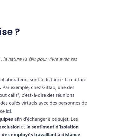
ise ?
 la nature l’a fait pour vivre avec ses
ollaborateurs sont à distance. La
culture
s.
Par exemple, chez
Gitlab,
une des
out calls”
, c’est-à-dire des
réunions
r des
cafés virtuels
avec des personnes de
ise
ici
.
quipes
afin d’échanger à ce sujet. Les
’exclusion
et
le sentiment d’isolation
 des employés travaillant à distance