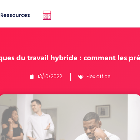
Ressources
sques du travail hybride : comment les pré
Flex office
13/10/2022