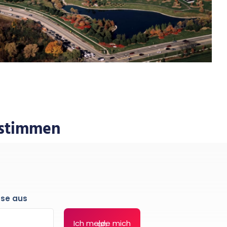
nstimmen
sse aus
Ich melde mich an