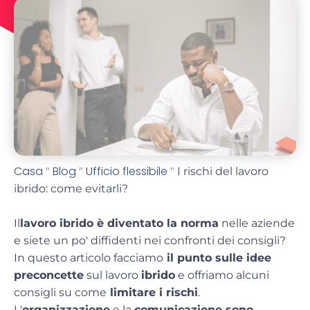
Casa
Blog
Ufficio flessibile
"
"
"
I rischi del lavoro
ibrido: come evitarli?
Il
lavoro ibrido è diventato la norma
nelle aziende
e siete un po' diffidenti nei confronti dei consigli?
In questo articolo facciamo
il punto sulle idee
preconcette
sul lavoro
ibrido
e offriamo alcuni
consigli su come
limitare i rischi
.
L'
organizzazione
e la
comunicazione sono