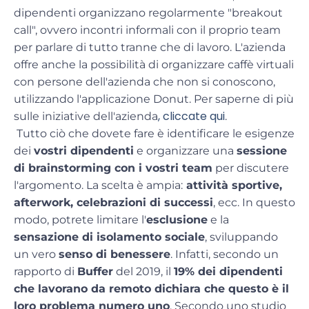
dipendenti organizzano regolarmente
"breakout
call",
ovvero
incontri informali
con il proprio team
per parlare di tutto tranne che di lavoro. L'azienda
offre anche la possibilità di organizzare
caffè virtuali
con persone dell'azienda che non si conoscono,
utilizzando l'
applicazione Donut
. Per saperne di più
, cliccate qui
sulle iniziative dell'azienda
.
Tutto ciò che dovete fare è identificare le esigenze
dei
vostri dipendenti
e organizzare una
sessione
di brainstorming con i vostri team
per discutere
l'argomento. La scelta è ampia:
attività sportive,
afterwork, celebrazioni di successi
, ecc. In questo
modo, potrete limitare l'
esclusione
e la
sensazione di isolamento sociale
, sviluppando
un vero
senso di benessere
. Infatti, secondo un
rapporto di
Buffer
del 2019, il
19% dei dipendenti
che lavorano da remoto dichiara che questo è il
loro problema numero uno
. Secondo uno studio